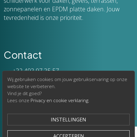
schilderwerk voor daken, gevels, terrassen,
zonnepanelen en EPDM platte daken. Jouw
tevredenheid is onze prioriteit.
Contact
+32 493 97 35 57
Wij gebruiken cookies om jouw gebruikservaring op onze
info@jvgcleaning.be
website te verbeteren.
Breendonkstraat 116
Vind je dit goed?
Lees onze
Privacy en cookie verklaring
.
2830 Willebroek
BE1008203152
INSTELLINGEN
ACCEPTEREN